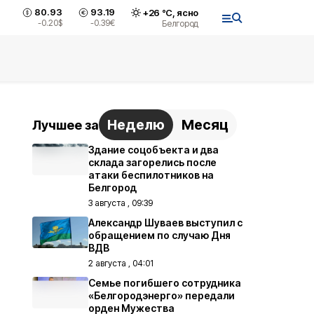
80.93
93.19
+
26
°С,
ясно
-0.20
$
-0.39
€
Белгород
Неделю
Месяц
Лучшее за
Здание соцобъекта и два
склада загорелись после
атаки беспилотников на
Белгород
3 августа , 09:39
Александр Шуваев выступил с
обращением по случаю Дня
ВДВ
2 августа , 04:01
Семье погибшего сотрудника
«Белгородэнерго» передали
орден Мужества