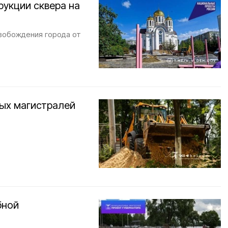
рукции сквера на
вобождения города от
ых магистралей
бной