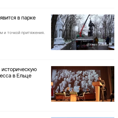
вится в парке
м и точкой притяжения.
и историческую
есса в Ельце