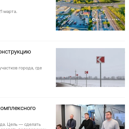
1 марта.
конструкцию
частков города, где
комплексного
ода. Цель — сделать