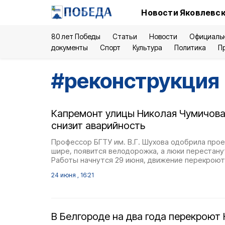
Новости Яковлевск
80 лет Победы
Статьи
Новости
Официаль
документы
Спорт
Культура
Политика
П
#
реконструкция
Капремонт улицы Николая Чумичова
снизит аварийность
Профессор БГТУ им. В.Г. Шухова одобрила прое
шире, появится велодорожка, а люки перестан
Работы начнутся 29 июня, движение перекроют
24 июня , 16:21
В Белгороде на два года перекроют