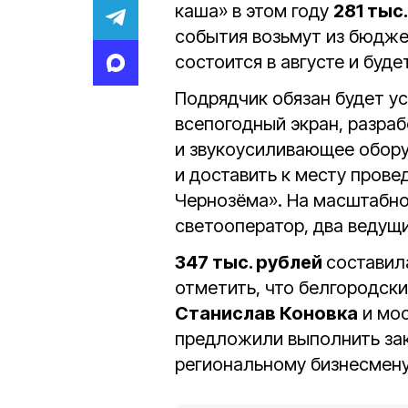
каша» в этом году
281 тыс
события возьмут из бюджет
состоится в августе и буде
Подрядчик обязан будет у
всепогодный экран, разраб
и звукоусиливающее обору
и доставить к месту прове
Чернозёма». На масштабно
светооператор, два ведущи
347 тыс. рублей
составил
отметить, что белгородск
Станислав Коновка
и мос
предложили выполнить зак
региональному бизнесмену