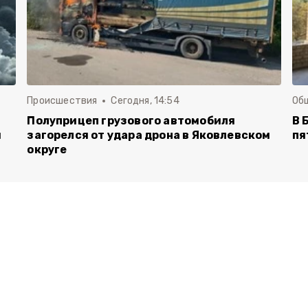
Происшествия
Сегодня, 14:54
Об
Полуприцеп грузового автомобиля
В 
й
загорелся от удара дрона в Яковлевском
пя
округе