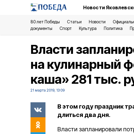
Новости Яковлевск
80 лет Победы
Статьи
Новости
Официаль
документы
Спорт
Культура
Политика
П
Власти запланир
на кулинарный ф
каша» 281 тыс. 
21 марта 2019, 13:09
В этом году праздник тр
длиться два дня.
Власти запланировали пот