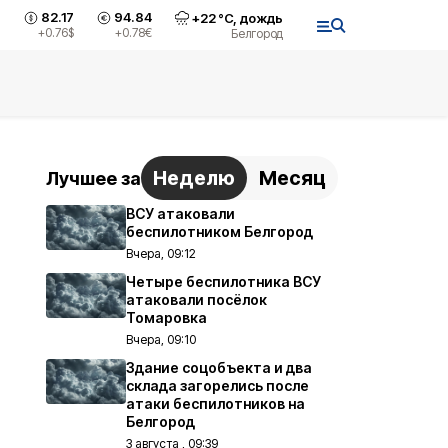
82.17
94.84
+
22
°С,
дождь
+0.76
$
+0.78
€
Белгород
Неделю
Месяц
Лучшее за
ВСУ атаковали
беспилотником Белгород
Вчера, 09:12
Четыре беспилотника ВСУ
атаковали посёлок
Томаровка
Вчера, 09:10
Здание соцобъекта и два
склада загорелись после
атаки беспилотников на
Белгород
3 августа , 09:39