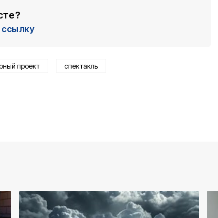
сте?
ссылку
урный проект
спектакль