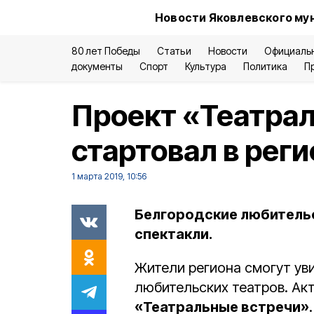
Новости Яковлевского му
80 лет Победы
Статьи
Новости
Официаль
документы
Спорт
Культура
Политика
П
Проект «Театра
стартовал в рег
1 марта 2019, 10:56
Белгородские любительс
спектакли.
Жители региона смогут ув
любительских театров. Акт
«Театральные встречи»
.