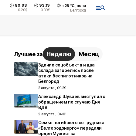
80.93
93.19
+
28
°С,
ясно
-0.20
$
-0.39
€
Белгород
Неделю
Месяц
Лучшее за
Здание соцобъекта и два
склада загорелись после
атаки беспилотников на
Белгород
3 августа , 09:39
Александр Шуваев выступил с
обращением по случаю Дня
ВДВ
2 августа , 04:01
Семье погибшего сотрудника
«Белгородэнерго» передали
орден Мужества