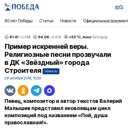
80 лет Победы
Статьи
Новости
Официальные докумен
81.41
94.06
+
35
°С,
ясно
+0.48
$
+0.87
€
Белгород
Пример искренней веры.
Религиозные песни прозвучали
в ДК «Звёздный» города
Строителя
Новость
29 октября 2018, 10:03
Певец, композитор и автор текстов Валерий
Малышев представил яковлевцам цикл
композиций под названием «Пой, душа
православная!».