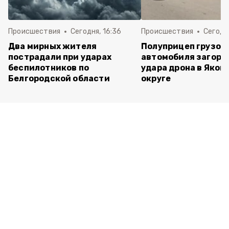
Происшествия
Сегодня, 16:36
Происшествия
Сегодня
Два мирных жителя
Полуприцеп грузов
пострадали при ударах
автомобиля загоре
беспилотников по
удара дрона в Яков
Белгородской области
округе