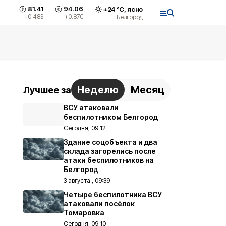
81.41
94.06
+
24
°С,
ясно
+0.48
$
+0.87
€
Белгород
Неделю
Месяц
Лучшее за
ВСУ атаковали
беспилотником Белгород
Сегодня, 09:12
Здание соцобъекта и два
склада загорелись после
атаки беспилотников на
Белгород
3 августа , 09:39
Четыре беспилотника ВСУ
атаковали посёлок
Томаровка
Сегодня, 09:10