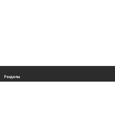
Разделы
80 лет Победы
Новости
Статьи
Официальные документы
Спорт