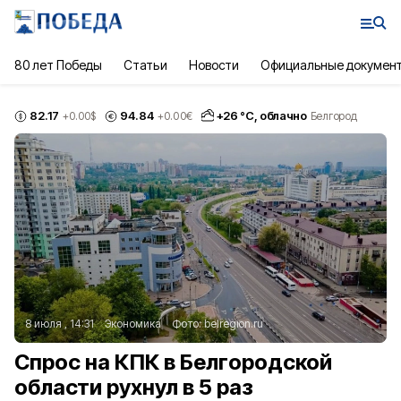
80 лет Победы
Статьи
Новости
Официальные докумен
82.17
94.84
+
26
°С,
облачно
+0.00
$
+0.00
€
Белгород
8 июля , 14:31
Экономика
Фото:
belregion.ru
Спрос на КПК в Белгородской
области рухнул в 5 раз