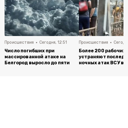
Происшествия
Сегодня, 12:51
Происшествия
Сегодня
Число погибших при
Более 200 рабочих
массированной атаке на
устраняют последс
Белгород выросло до пяти
ночных атак ВСУ в 