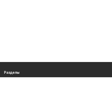
Разделы
80 лет Победы
Новости
Статьи
Официальные документы
Спорт