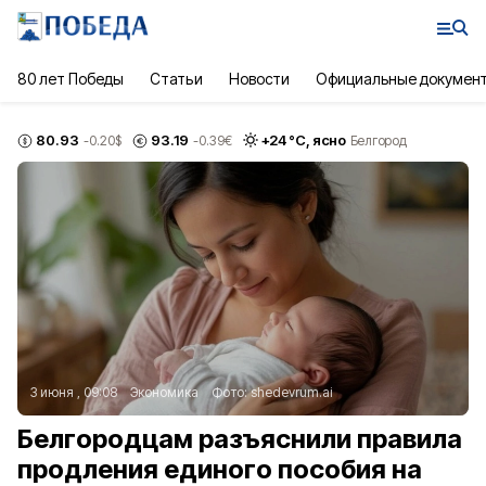
80 лет Победы
Статьи
Новости
Официальные докумен
80.93
93.19
+
24
°С,
ясно
-0.20
$
-0.39
€
Белгород
3 июня , 09:08
Экономика
Фото:
shedevrum.ai
Белгородцам разъяснили правила
продления единого пособия на