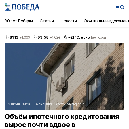
80 лет Победы
Статьи
Новости
Официальные докумен
81.13
93.58
+
21
°С,
ясно
+1.06
$
+1.62
€
Белгород
2 июня , 14:26
Экономика
Фото:
belregion.ru
Объём ипотечного кредитования
вырос почти вдвое в