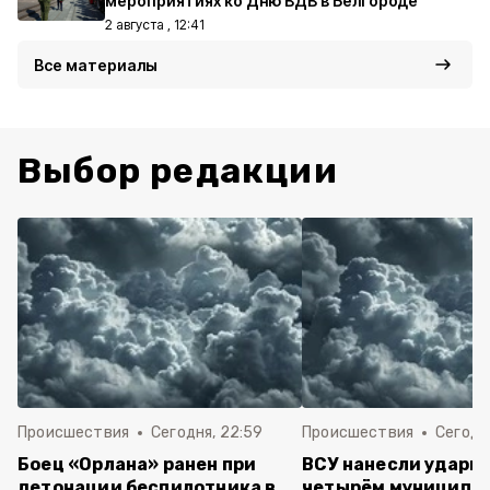
мероприятиях ко Дню ВДВ в Белгороде
2 августа , 12:41
Все материалы
Выбор редакции
Происшествия
Сегодня, 22:59
Происшествия
Сегодня
Боец «Орлана» ранен при
ВСУ нанесли удары 
детонации беспилотника в
четырём муниципа