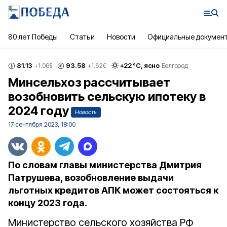
80 лет Победы
Статьи
Новости
Официальные докумен
81.13
93.58
+
22
°С,
ясно
+1.06
$
+1.62
€
Белгород
Минсельхоз рассчитывает
возобновить сельскую ипотеку в
2024 году
Новость
17 сентября 2023, 18:00
По словам главы министерства Дмитрия
Патрушева, возобновление выдачи
льготных кредитов АПК может состояться к
концу 2023 года.
Министерство сельского хозяйства РФ