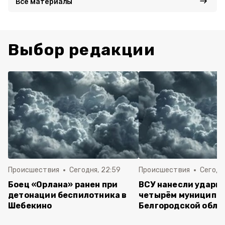
Все материалы
Выбор редакции
Происшествия
Сегодня, 22:59
Происшествия
Сегодня
Боец «Орлана» ранен при
ВСУ нанесли удары 
детонации беспилотника в
четырём муниципа
Шебекино
Белгородской обла