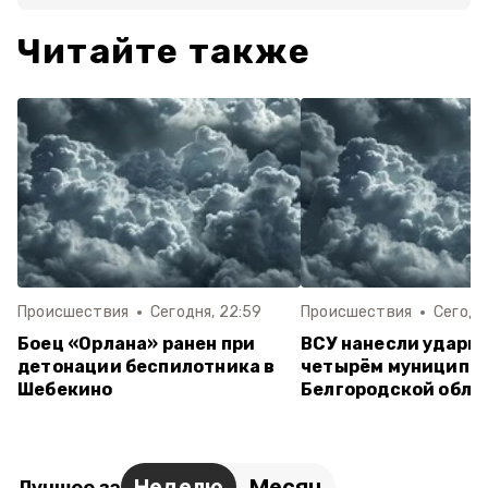
Читайте также
Происшествия
Сегодня, 22:59
Происшествия
Сегодня
Боец «Орлана» ранен при
ВСУ нанесли удары 
детонации беспилотника в
четырём муниципа
Шебекино
Белгородской обла
Неделю
Месяц
Лучшее за