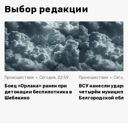
Выбор редакции
Происшествия
Сегодня, 22:59
Происшествия
Сегодня
Боец «Орлана» ранен при
ВСУ нанесли удары 
детонации беспилотника в
четырём муниципа
Шебекино
Белгородской обла