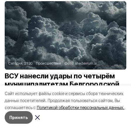
Сегодня, 21:30
Происшествия
Фото:
shedevrum.ai
ВСУ нанесли удары по четырём
муниципалитетам Белгородской
области
Cайт использует файлы cookie и сервисы сбора технических
данных посетителей.
Продолжая пользоваться сайтом, Вы
соглашаетесь с
Политикой обработки персональных данных.
Об этом сообщает региональный Оперштаб.
Принять
В селе Архангельское Шебекинского округа