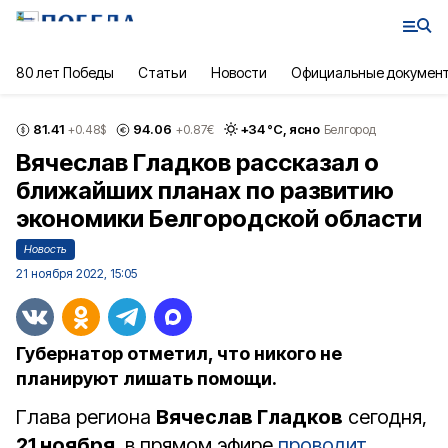
80 лет Победы
Статьи
Новости
Официальные докумен
81.41
94.06
+
34
°С,
ясно
+0.48
$
+0.87
€
Белгород
Вячеслав Гладков рассказал о
ближайших планах по развитию
экономики Белгородской области
Новость
21 ноября 2022, 15:05
Губернатор отметил, что никого не
планируют лишать помощи.
Глава региона
Вячеслав Гладков
сегодня,
21 ноября
, в прямом эфире
проводит