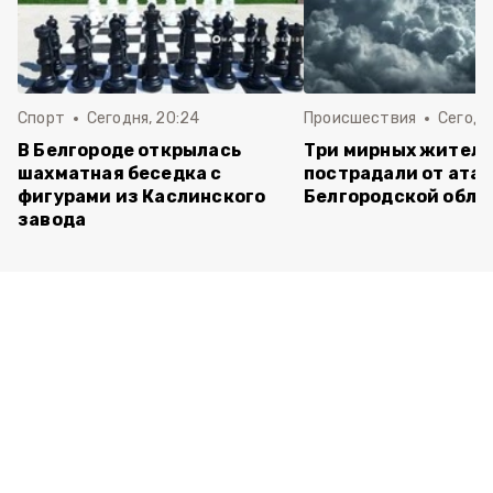
Спорт
Сегодня, 20:24
Происшествия
Сегодня
В Белгороде открылась
Три мирных жител
шахматная беседка с
пострадали от атак
фигурами из Каслинского
Белгородской обла
завода