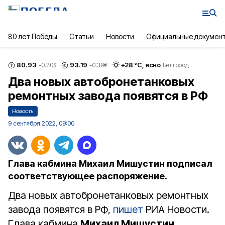
80 лет Победы
Статьи
Новости
Официальные докумен
80.93
93.19
+
28
°С,
ясно
-0.20
$
-0.39
€
Белгород
Два новых автобронетанковых
ремонтных завода появятся в РФ
Новость
9 сентября 2022, 09:00
Глава кабмина Михаил Мишустин подписал
соответствующее распоряжение.
Два новых автобронетанковых ремонтных
завода появятся в РФ,
пишет
РИА Новости.
Глава кабмина
Михаил Мишустин