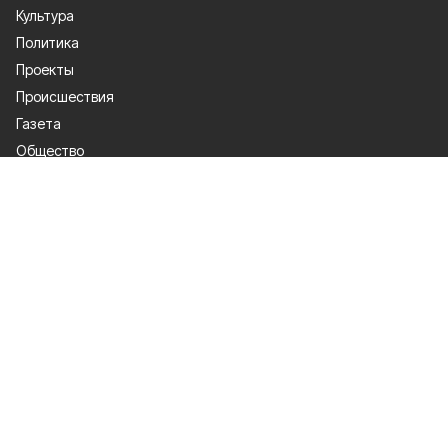
Культура
Политика
Проекты
Происшествия
Газета
Общество
Экономика
О проекте
Об издании
Правила использования
Рекламодателям
Специальная оценка условий труда
Политика конфиденциальности
Мы в соцсетях