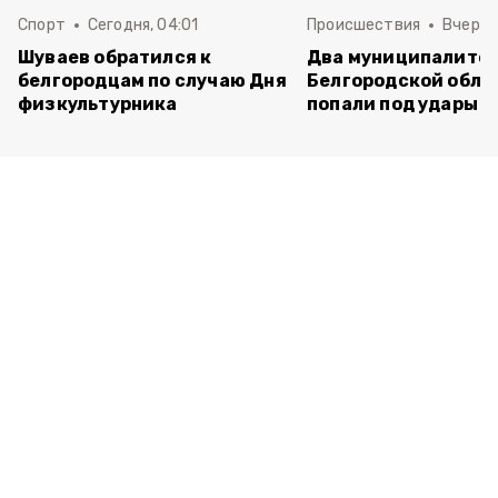
Спорт
Сегодня, 04:01
Происшествия
Вчера,
Шуваев обратился к
Два муниципалите
белгородцам по случаю Дня
Белгородской обла
физкультурника
попали под удары В