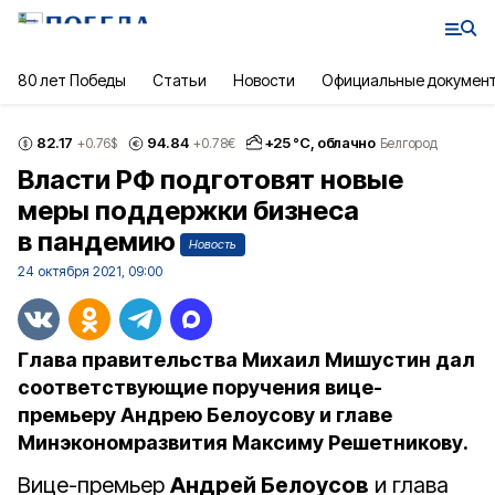
80 лет Победы
Статьи
Новости
Официальные докумен
82.17
94.84
+
25
°С,
облачно
+0.76
$
+0.78
€
Белгород
Власти РФ подготовят новые
меры поддержки бизнеса
в пандемию
Новость
24 октября 2021, 09:00
Глава правительства Михаил Мишустин дал
соответствующие поручения вице-
премьеру Андрею Белоусову и главе
Минэкономразвития Максиму Решетникову.
Вице-премьер
Андрей Белоусов
и глава