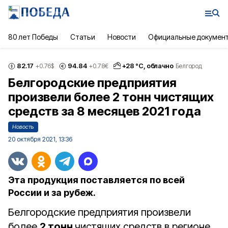
80 лет Победы
Статьи
Новости
Официальные докумен
82.17
94.84
+
28
°С,
облачно
+0.76
$
+0.78
€
Белгород
Белгородские предприятия
произвели более 2 тонн чистящих
средств за 8 месяцев 2021 года
Новость
20 октября 2021, 13:36
Эта продукция поставляется по всей
России и за рубеж.
Белгородские предприятия произвели
более
2 тонн
чистящих средств в регионе