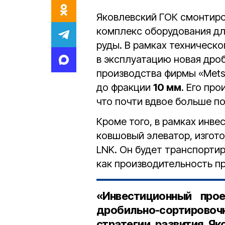
Яковлевский ГОК смонтир
комплекс оборудования дл
руды. В рамках техническ
в эксплуатацию новая дро
производства фирмы «Mets
до фракции
10 мм
. Его пр
что почти вдвое больше п
Кроме того, в рамках инв
ковшовый элеватор, изгот
LNK. Он будет транспорти
как производительность п
«Инвестиционный про
дробильно-сортирово
стратегии развития Як