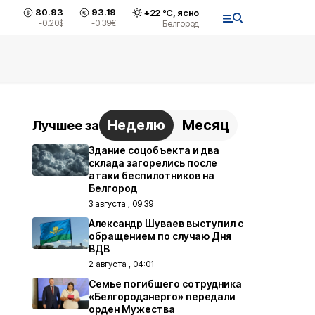
80.93
93.19
+
22
°С,
ясно
-0.20
$
-0.39
€
Белгород
Неделю
Месяц
Лучшее за
Здание соцобъекта и два
склада загорелись после
атаки беспилотников на
Белгород
3 августа , 09:39
Александр Шуваев выступил с
обращением по случаю Дня
ВДВ
2 августа , 04:01
Семье погибшего сотрудника
«Белгородэнерго» передали
орден Мужества