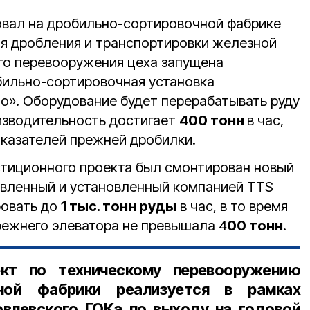
овал на дробильно-сортировочной фабрике
я дробления и транспортировки железной
ого перевооружения цеха запущена
бильно-сортировочная установка
o». Оборудование будет перерабатывать руду
оизводительность достигает
400 тонн
в час,
оказателей прежней дробилки.
естиционного проекта был смонтирован новый
овленный и установленный компанией TTS
ровать до
1 тыс. тонн руды
в час, в то время
режнего элеватора не превышала 4
00 тонн
.
ект по техническому перевооружению
чной фабрики реализуется в рамках
овлевского ГОКа по выходу на годовой