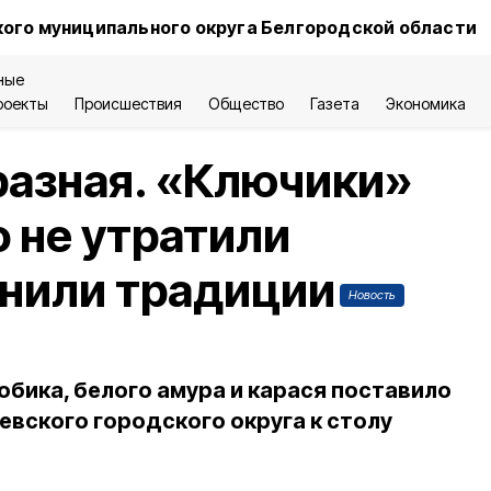
ого муниципального округа Белгородской области
ные
роекты
Происшествия
Общество
Газета
Экономика
разная. «Ключики»
о не утратили
анили традиции
Новость
обика, белого амура и карася поставило
евского городского округа к столу