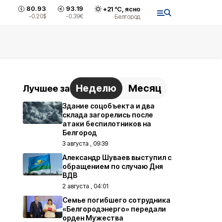
80.93
93.19
+
21
°С,
ясно
-0.20
$
-0.39
€
Белгород
Неделю
Месяц
Лучшее за
Здание соцобъекта и два
склада загорелись после
атаки беспилотников на
Белгород
3 августа , 09:39
Александр Шуваев выступил с
обращением по случаю Дня
ВДВ
2 августа , 04:01
Семье погибшего сотрудника
«Белгородэнерго» передали
орден Мужества