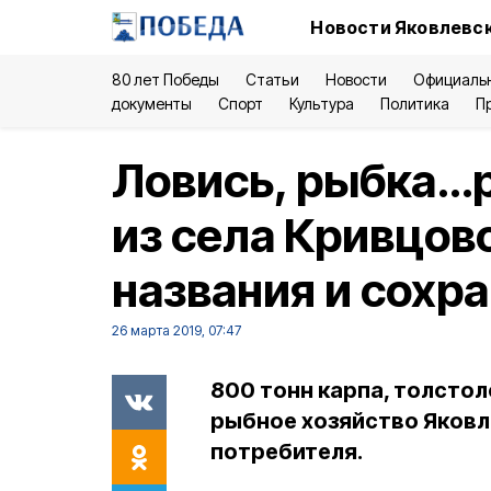
Новости Яковлевск
80 лет Победы
Статьи
Новости
Официаль
документы
Спорт
Культура
Политика
П
Ловись, рыбка…
из села Кривцов
названия и сохр
26 марта 2019, 07:47
800 тонн карпа, толстол
рыбное хозяйство Яковл
потребителя.