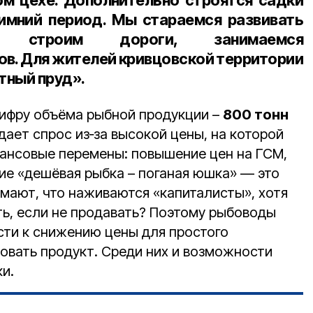
ом цехе. Дополнительно строятся садки
имний период. Мы стараемся развивать
у: строим дороги, занимаемся
ов. Для жителей кривцовской территории
тный пруд».
цифру объёма рыбной продукции –
800 тонн
адает спрос из‑за высокой цены, на которой
ансовые перемены: повышение цен на ГСМ,
ние «дешёвая рыбка – поганая юшка» — это
думают, что наживаются «капиталисты», хотя
ть, если не продавать? Поэтому рыбоводы
ти к снижению цены для простого
зовать продукт. Среди них и возможности
и.