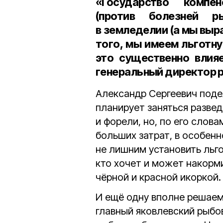
«Государство компен
(против болезней р
в земледелии (а мы вы
того, мы имеем льготну
это существенно влия
генеральный директор 
Александр Сергеевич поде
планирует заняться разве
и форели, но, по его слов
больших затрат, в особенн
не лишним установить льг
кто хочет и может накорм
чёрной и красной икоркой.
И ещё одну вполне решае
главный яковлевский рыбо