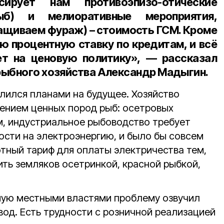
сирует нам противоэпизо-отические
ыб) и мелиоративные мероприятия,
ращиваем фураж) – стоимость ГСМ. Кроме
ю процентную ставку по кредитам, и всё
ет на ценовую политику», — рассказал
рыбного хозяйства Александр Мадыгин
.
лился планами на будущее. Хозяйство
дением ценных пород рыб: осетровых
ам, индустриальное рыбоводство требует
ости на электроэнергию, и было бы совсем
отный тариф для оплаты электричества тем,
ить земляков осетринкой, красной рыбкой,
мую местными властями проблему озвучил
вод. Есть трудности с розничной реализацией