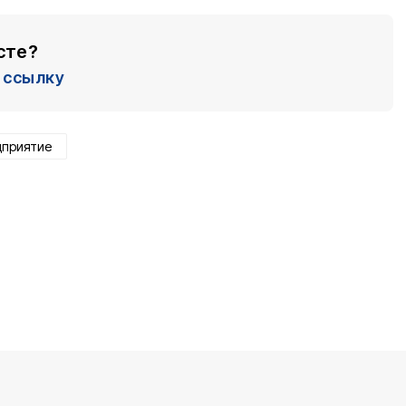
сте?
ссылку
дприятие