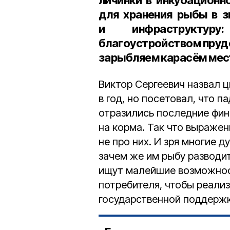
личинки в инкубационн
для хранения рыбы в з
и инфраструктур
благоустройством пруд
зарыбляем карасём мес
Виктор Сергеевич назвал 
в год, но посетовал, что п
отразились последние фин
на корма. Так что выраже
не про них. И зря многие 
зачем же им рыбу разводи
ищут малейшие возможнос
потребителя, чтобы реали
государственной поддержк