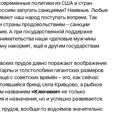
современные политики из США и стран
оссиян запугать санкциями? Наивные. Любые
ивают наш народ поступать вопреки. Так
и страны продовольствием – санкции
ие. А при государственной поддержке
ринимательства наши «деловые мужчины
ану накормят, ещё и другим государствам
овских прудов давно поражают воображение
Карпы и толстолобики гигантских размеров
ещё с советских времён – это, как сейчас
стоявшийся бренд села Кривцово, а рыбное
ым названием
«Ключики»
не только
ия и назначения, но и успешно развивается.
х прудов, вообще‑то водоёмов значительно