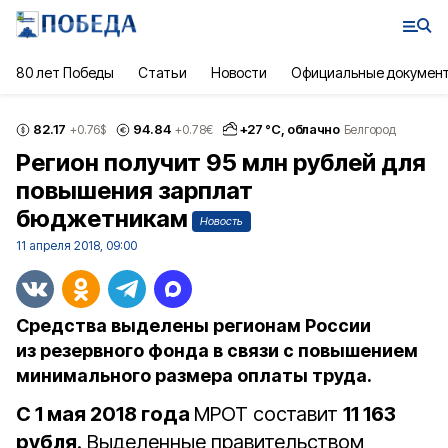
80 лет Победы
Статьи
Новости
Официальные докумен
82.17
94.84
+
27
°С,
облачно
+0.76
$
+0.78
€
Белгород
Регион получит 95 млн рублей для
повышения зарплат
бюджетникам
Новость
11 апреля 2018, 09:00
Средства выделены регионам России
из резервного фонда в связи с повышением
минимального размера оплаты труда.
С 1 мая 2018 года
МРОТ составит
11 163
рубля
. Выделенные правительством