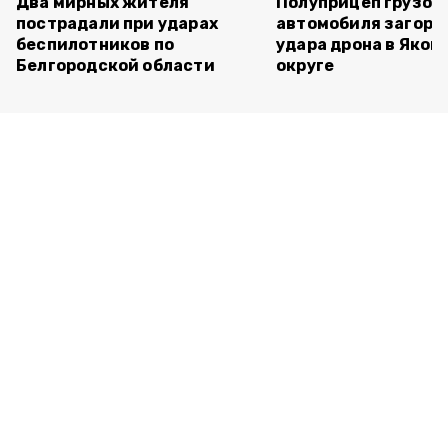
Два мирных жителя
Полуприцеп грузов
пострадали при ударах
автомобиля загоре
беспилотников по
удара дрона в Яков
Белгородской области
округе