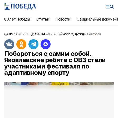
80 лет Победы
Статьи
Новости
Официальные докумен
82.17
94.84
+
21
°С,
дождь
+0.76
$
+0.78
€
Белгород
Побороться с самим собой.
Яковлевские ребята с ОВЗ стали
участниками фестиваля по
адаптивному спорту