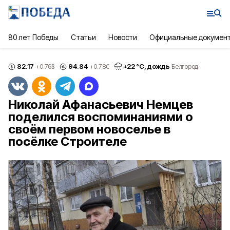
80 лет Победы
Статьи
Новости
Официальные докумен
82.17
94.84
+
22
°С,
дождь
+0.76
$
+0.78
€
Белгород
Николай Афанасьевич Немцев
поделился воспоминаниями о
своём первом новоселье в
посёлке Строителе