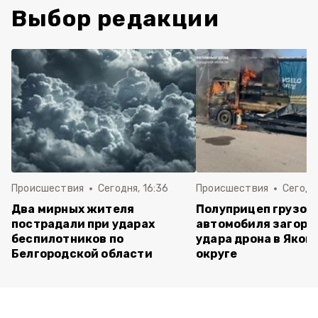
Выбор редакции
Происшествия
Сегодня, 16:36
Происшествия
Сегодня
Два мирных жителя
Полуприцеп грузов
пострадали при ударах
автомобиля загоре
беспилотников по
удара дрона в Яков
Белгородской области
округе