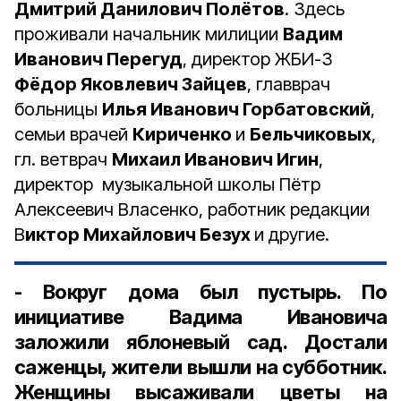
Дмитрий Данилович Полётов
. Здесь
проживали начальник милиции
Вадим
Иванович Перегуд
, директор ЖБИ-3
Фёдор Яковлевич Зайцев
, главврач
больницы
Илья Иванович Горбатовский
,
семьи врачей
Кириченко
и
Бельчиковых
,
гл. ветврач
Михаил Иванович Игин
,
директор музыкальной школы Пётр
Алексеевич Власенко, работник редакции
В
иктор Михайлович Безух
и другие.
- Вокруг дома был пустырь. По
инициативе Вадима Ивановича
заложили яблоневый сад. Достали
саженцы, жители вышли на субботник.
Женщины высаживали цветы на