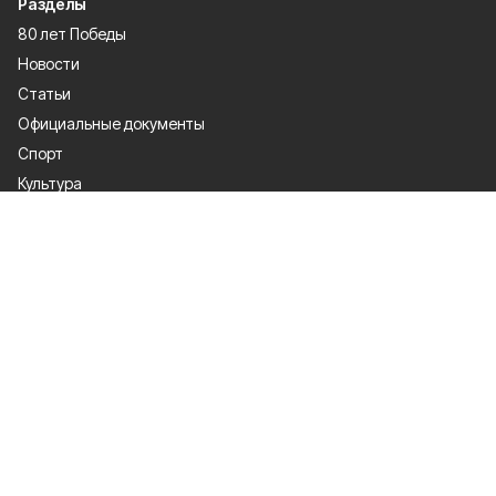
Разделы
80 лет Победы
Новости
Статьи
Официальные документы
Спорт
Культура
Политика
Проекты
Происшествия
Газета
Общество
Экономика
О проекте
Об издании
Правила использования