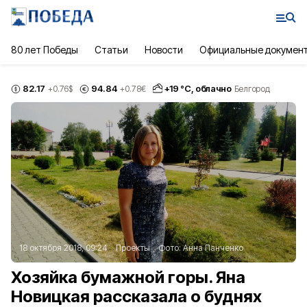
80 лет Победы
Статьи
Новости
Официальные докумен
82.17
94.84
+
19
°С,
облачно
+0.76
$
+0.78
€
Белгород
18 октября 2018, 09:24
Проекты
Фото:
Анна Панченко
Хозяйка бумажной горы. Яна
Новицкая рассказала о буднях