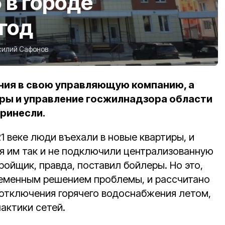
 в городе
год
силий Сафонов
ия в свою управляющую компанию, а
ры и управление госжилнадзора области
принесли.
21 веке люди въехали в новые квартиры, и
ья им так и не подключили централизованную
ройщик, правда, поставил бойлеры. Но это,
ременным решением проблемы, и рассчитано
отключения горячего водоснабжения летом,
актики сетей.