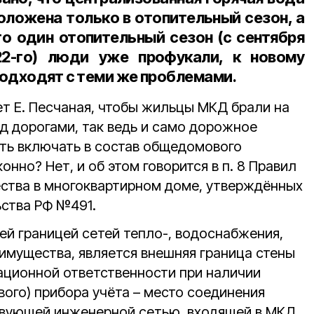
оложена только в отопительный сезон, а
то один отопительный сезон (с сентября
22-го) люди уже профукали, к новому
одходят с теми же проблемами.
ет Е. Песчаная, чтобы жильцы МКД брали на
д дорогами, так ведь и само дорожное
ть включать в состав общедомового
нно? Нет, и об этом говорится в п. 8 Правил
ства в многоквартирном доме, утверждённых
ства РФ №491.
ей границей сетей тепло-, водоснабжения,
 имущества, является внешняя граница стены
тационной ответственности при наличии
ого) прибора учёта – место соединения
твующей инженерной сетью, входящей в МКД.