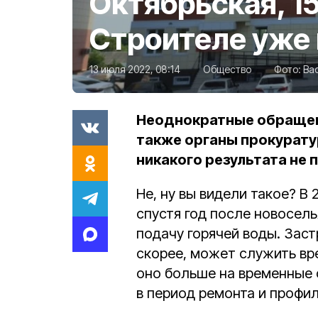
Октябрьская, 15
Строителе уже 
13 июля 2022, 08:14
Общество
Фото:
Ва
Неоднократные обращен
также органы прокурату
никакого результата не 
Не, ну вы видели такое? В 
спустя год после новосел
подачу горячей воды. Заст
скорее, может служить в
оно больше на временные 
в период ремонта и профил