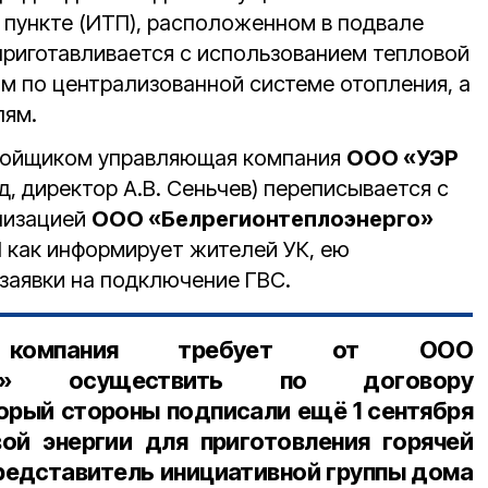
пункте (ИТП), расположенном в подвале
 приготавливается с использованием тепловой
ом по централизованной системе отопления, а
лям.
тройщиком управляющая компания
ООО «УЭР
д, директор А.В. Сеньчев) переписывается с
низацией
ООО «Белрегионтеплоэнерго»
 И как информирует жителей УК, ею
заявки на подключение ГВС.
 компания требует от ООО
ерго» осуществить по договору
орый стороны подписали ещё 1 сентября
вой энергии для приготовления горячей
представитель инициативной группы дома