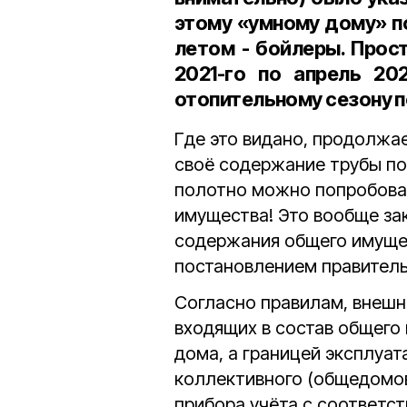
этому «умному дому» п
летом - бойлеры. Прос
2021-го по апрель 20
отопительному сезону п
Где это видано, продолжа
своё содержание трубы по
полотно можно попробова
имущества! Это вообще зако
содержания общего имуще
постановлением правитель
Согласно правилам, внешн
входящих в состав общего
дома, а границей эксплуа
коллективного (общедомов
прибора учёта с соответс