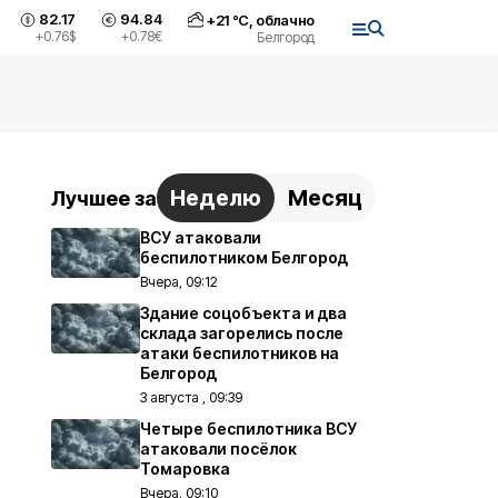
82.17
94.84
+
21
°С,
облачно
+0.76
$
+0.78
€
Белгород
Неделю
Месяц
Лучшее за
ВСУ атаковали
беспилотником Белгород
Вчера, 09:12
Здание соцобъекта и два
склада загорелись после
атаки беспилотников на
Белгород
3 августа , 09:39
Четыре беспилотника ВСУ
атаковали посёлок
Томаровка
Вчера, 09:10