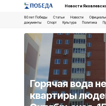
Новости Яковлевско
80 лет Победы
Статьи
Новости
Официаль
документы
Спорт
Культура
Политика
П
Горячая вода не
квартиры людей