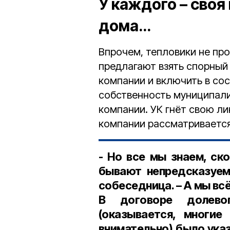
У каждого – своя
дома…
Впрочем, тепловики не пр
предлагают взять спорный
компании и включить в со
собственность муниципали
компании. УК гнёт свою л
компании рассматривается
- Но все мы знаем, ск
бывают непредсказуем
собеседница. – А мы вс
В договоре долево
(оказывается, многие
внимательно) было указ