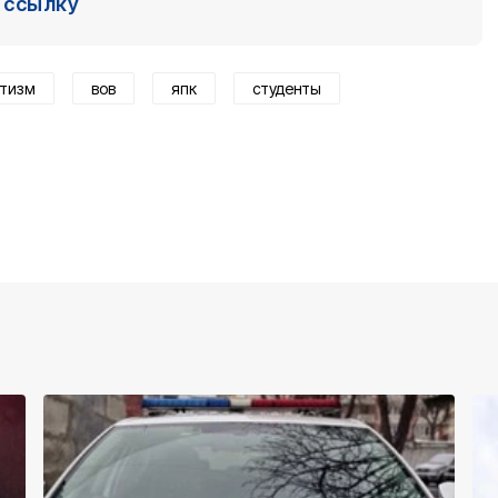
ссылку
отизм
вов
япк
студенты