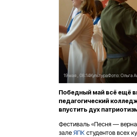
19 мая , 08:14
Культура
Фото:
Ольга А
Победный май всё ещё ви
педагогический колледж
впустить дух патриотизм
Фестиваль «Песня — верна
зале
ЯПК
студентов всех ку