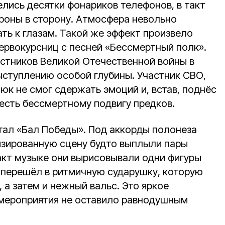
лись десятки фонариков телефонов, в такт
роны в сторону. Атмосфера невольно
ть к глазам. Такой же эффект произвело
ервокурсниц с песней «Бессмертный полк».
астников Великой Отечественной войны в
ыступлению особой глубины. Участник СВО,
юк не смог сдержать эмоций и, встав, поднёс
честь бессмертному подвигу предков.
тал «Бал Победы». Под аккорды полонеза
изированную сцену будто выплыли пары
акт музыке они вырисовывали одни фигуры
з перешёл в ритмичную сударушку, которую
 а затем и нежный вальс. Это яркое
 мероприятия не оставило равнодушным