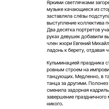
Яркими светлячками загоре
музыке качающиеся из сто
заставляла слёзы подступа
выступление коллектива п
Два десятка портретов уч
руках девушек добавили в
член жюри Евгений Михайл
ладонь к берету, отдавая 
Кульминацией праздника с
ровным строем на импров
танцующих. Медленно, в т
танца за другими. Полоне
сменила задорная кадриль,
завершение праздничного
никого.