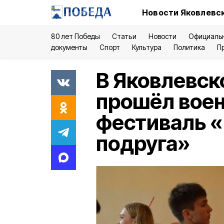
Новости Яковлевск
80 лет Победы
Статьи
Новости
Официаль
документы
Спорт
Культура
Политика
П
В Яковлевс
прошёл вое
фестиваль «
подруга»