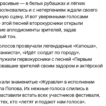
красивые — в белых рубашках и лёгких
волновались и с нетерпением ждали своего
ную сцену. И вот уверенными голосами
 этой песней второкурсники открыли
кие аплодисменты зрителей, задав
ый тон.
олосов прозвучали легендарные «Катюша»,
танкиста», «Идёт солдат по городу».
лужили первокурсники с песней «Первым
вавшие зрителей своим задором и актёрской
жали знаменитые «Журавли» в исполнении
а Попова. Их нежные голоса слились в
заставили встать всех участников фестиваля,
тех, кто «летят и подают нам голоса».