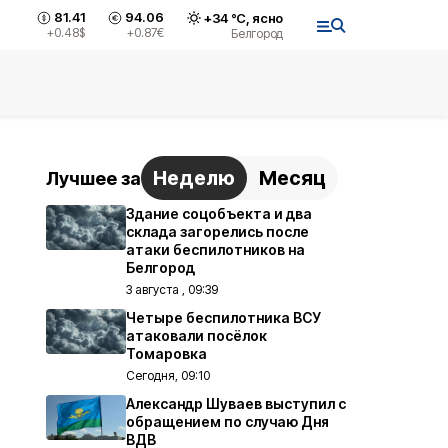
81.41
94.06
+
34
°С,
ясно
+0.48
$
+0.87
€
Белгород
Неделю
Месяц
Лучшее за
Здание соцобъекта и два
склада загорелись после
атаки беспилотников на
Белгород
3 августа , 09:39
Четыре беспилотника ВСУ
атаковали посёлок
Томаровка
Сегодня, 09:10
Александр Шуваев выступил с
обращением по случаю Дня
ВДВ