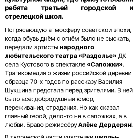
ребята третьей городской и
стрелецкой школ.
Потрясающую атмосферу советской эпохи,
когда обувь днём с огнём было не сыскать,
передали артисты
народного
любительского театра «Раздолье»
ДК
села Кустового в спектакле
«Сапожки»
.
Трагикомедия о жизни российской деревни
образца 70-х годов по рассказу Василия
Шукшина предстала перед зрителями. В ней
было всё: добродушный юмор,
переживания, страдания. Но как сказал
главный герой, дело-то не в сапожках, а в
любви. Браво режиссёру
Алёне Дердерян
!
В творческой части участники
школы-