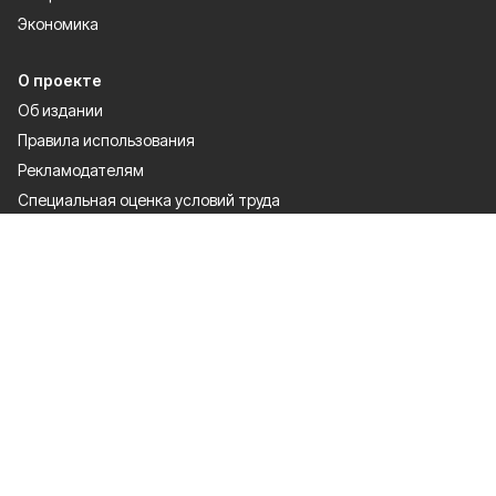
Экономика
О проекте
Об издании
Правила использования
Рекламодателям
Специальная оценка условий труда
Политика конфиденциальности
Мы в соцсетях
Сетевое издание «Победа 31» зарегистрировано Федеральной службой
по надзору в сфере связи, информационных технологий и массовых
коммуникаций 27.08.2021. Свидетельство о регистрации ЭЛ № ФС 77 —
81761.
Настоящий ресурс может содержать материалы 12+
Правила использования
Политика конфиденциальности