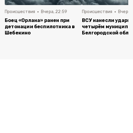
Происшествия
Вчера, 22:59
Происшествия
Вчера, 
Боец «Орлана» ранен при
ВСУ нанесли удары 
детонации беспилотника в
четырём муниципа
Шебекино
Белгородской обла