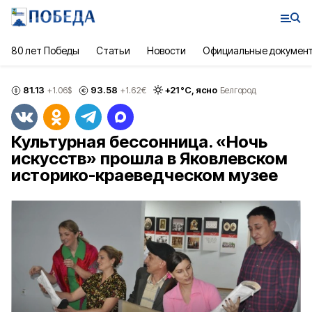
80 лет Победы
Статьи
Новости
Официальные докумен
81.13
93.58
+
21
°С,
ясно
+1.06
$
+1.62
€
Белгород
Культурная бессонница. «Ночь
искусств» прошла в Яковлевском
историко-краеведческом музее