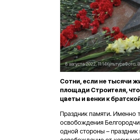
8 августа 2022, 11:14
Культура
Фото:
В
Сотни, если не тысячи 
площади Строителя, что
цветы и венки к братско
Праздник памяти. Именно т
освобождения Белгородчин
одной стороны – праздник 