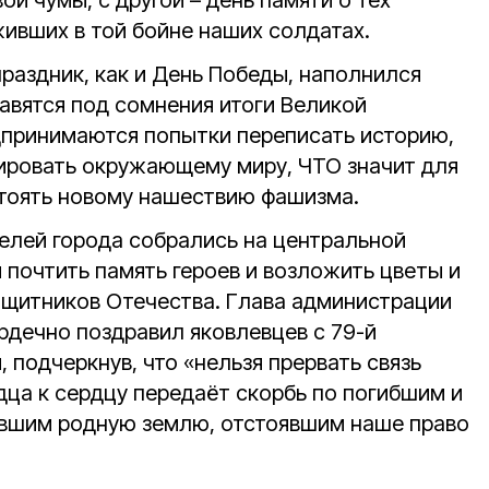
й чумы, с другой – день памяти о тех
ивших в той бойне наших солдатах.
праздник, как и День Победы, наполнился
авятся под сомнения итоги Великой
дпринимаются попытки переписать историю,
ировать окружающему миру, ЧТО значит для
остоять новому нашествию фашизма.
телей города собрались на центральной
 почтить память героев и возложить цветы и
защитников Отечества. Глава администрации
рдечно поздравил яковлевцев с 79-й
подчеркнув, что «нельзя прервать связь
дца к сердцу передаёт скорбь по погибшим и
ившим родную землю, отстоявшим наше право