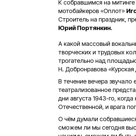
К собравшимся на митинге
мотобайкеров «Оплот»
Иг
Строитель на праздник, п
Юрий Портянкин
.
А какой массовый вокальн
творческих и трудовых ко
трогательно над площадью
Н. Добронравова «Курская 
В течение вечера звучало 
театрализованное предста
дни августа 1943-го, когд
Отечественной, и врага по
О чём думали собравшиеся 
сможем ли мы сегодня выс