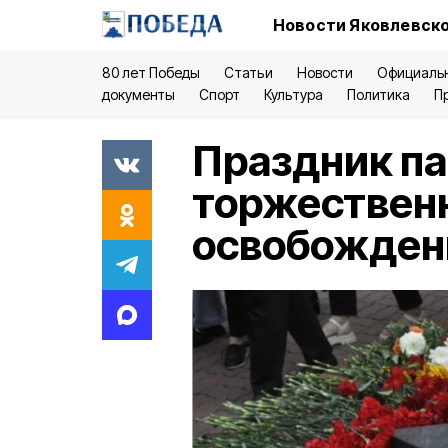
Новости Яковлевско
80 лет Победы
Статьи
Новости
Официаль
документы
Спорт
Культура
Политика
П
Праздник па
торжествен
освобожден