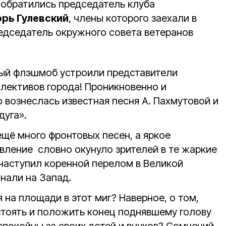
 обратились председатель клуба
орь Гулевский
, члены которого заехали в
редседатель окружного совета ветеранов
ый флэшмоб устроили представители
ллективов города! Проникновенно и
 вознеслась известная песня А. Пахмутовой и
дуга».
ещё много фронтовых песен, а яркое
вление словно окунуло зрителей в те жаркие
а наступил коренной перелом в Великой
гнали на Запад.
на площади в этот миг? Наверное, о том,
тоять и положить конец поднявшему голову