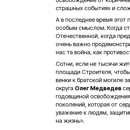
освобождение от коричнево
страшных событиях и слож
А в последнее время этот 
особым смыслом. Когда ст
Отечественной, когда пре
очень важно продемонстр
нас та война, как против
Сотни, если не тысячи жи
площади Строителя, чтобы
венки к братской могиле 
округа
Олег Медведев
се
годовщиной освобождения, 
поколений, которая от сер
уважение к людям, защит
на жизнь».