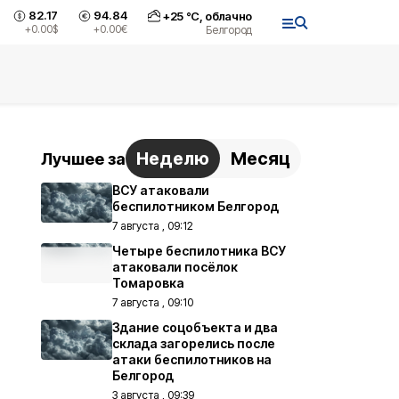
82.17
94.84
+
25
°С,
облачно
+0.00
$
+0.00
€
Белгород
Неделю
Месяц
Лучшее за
ВСУ атаковали
беспилотником Белгород
7 августа , 09:12
Четыре беспилотника ВСУ
атаковали посёлок
Томаровка
7 августа , 09:10
Здание соцобъекта и два
склада загорелись после
атаки беспилотников на
Белгород
3 августа , 09:39