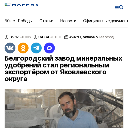
80 лет Победы
Статьи
Новости
Официальные докумен
82.17
94.84
+
24
°С,
облачно
+0.00
$
+0.00
€
Белгород
Белгородский завод минеральных
удобрений стал региональным
экспортёром от Яковлевского
округа