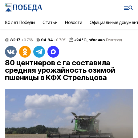
80 лет Победы
Статьи
Новости
Официальные докумен
82.17
94.84
+
24
°С,
облачно
+0.76
$
+0.78
€
Белгород
80 центнеров с га составила
средняя урожайность озимой
пшеницы в КФХ Стрельцова