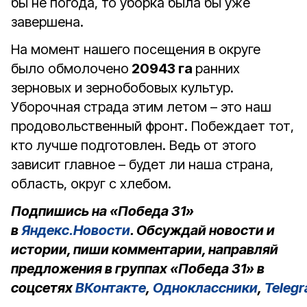
бы не погода, то уборка была бы уже
завершена.
На момент нашего посещения в округе
было обмолочено
20943 га
ранних
зерновых и зернобобовых культур.
Уборочная страда этим летом – это наш
продовольственный фронт. Побеждает тот,
кто лучше подготовлен. Ведь от этого
зависит главное – будет ли наша страна,
область, округ с хлебом.
Подпишись на «Победа 31»
в
Яндекс.Новости
. Обсуждай новости и
истории, пиши комментарии, направляй
предложения в группах «Победа 31» в
соцсетях
ВКонтакте
,
Одноклассники
,
Teleg