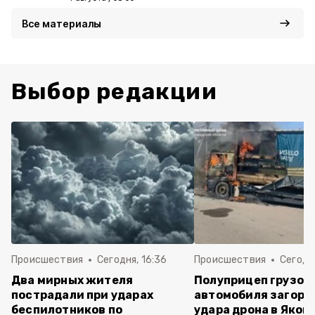
Все материалы
Выбор редакции
Происшествия
Сегодня, 16:36
Происшествия
Сегодня
Два мирных жителя
Полуприцеп грузов
пострадали при ударах
автомобиля загоре
беспилотников по
удара дрона в Яков