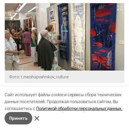
Фото: t.me/shaposhnikov_culture
Грантовая поддержка позволяет регионам
Cайт использует файлы cookie и сервисы сбора технических
проводить крупные выставочные проекты,
данных посетителей.
Продолжая пользоваться сайтом, Вы
соглашаетесь с
Политикой обработки персональных данных.
расширять межрегиональное
сотрудничество, делать произведения
Принять
выдающихся мастеров доступными