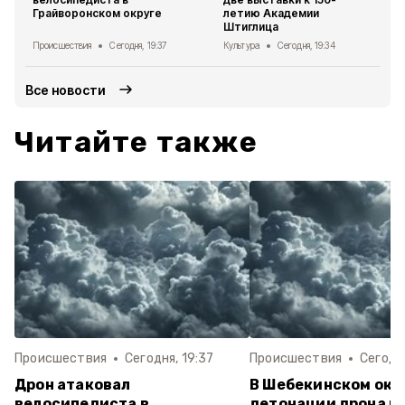
Грайворонском округе
летию Академии
Штиглица
Происшествия
Сегодня, 19:37
Культура
Сегодня, 19:34
Все новости
Читайте также
Происшествия
Сегодня, 19:37
Происшествия
Сегодня
Дрон атаковал
В Шебекинском окру
велосипедиста в
детонации дрона р