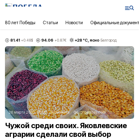
80 лет Победы
Статьи
Новости
Официальные докумен
81.41
94.06
+
28
°С,
ясно
+0.48
$
+0.87
€
Белгород
26 марта 2020, 08:00
Экономика
Фото:
pixabay.com
Чужой среди своих. Яковлевские
аграрии сделали свой выбор