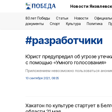
Новости Яковлевск
80 лет Победы
Статьи
Новости
Официаль
документы
Спорт
Культура
Политика
П
#
разработчики
Юрист предупредил об угрозе утечк
с помощью «Умного голосования»
Приложением невозможно пользоваться анони
10 сентября 2021, 08:35
Хакатон по культуре стартует в Бел
области 21 мая