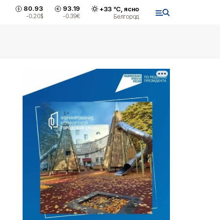
80.93
93.19
+
33
°С,
ясно
-0.20
$
-0.39
€
Белгород