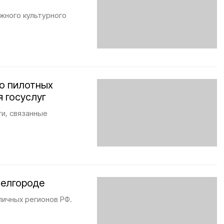
жного культурного
ло пилотных
 госуслуг
и, связанные
Белгороде
личных регионов РФ.