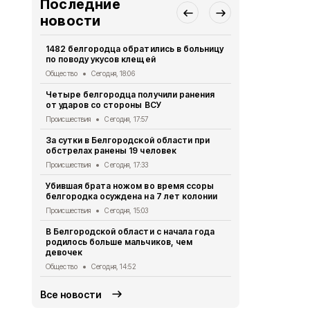
Последние
новости
1482 белгородца обратились в больницу
В пятницу в
по поводу укусов клещей
ожидаются 
Общество
Сегодня, 18:06
Общество
Се
Четыре белгородца получили ранения
Шесть муни
от ударов со стороны ВСУ
области поп
Происшествия
Сегодня, 17:57
Происшествия
За сутки в Белгородской области при
Учёные из 
обстрелах ранены 19 человек
инновацион
открытой х
Происшествия
Сегодня, 17:33
Общество
Се
Убившая брата ножом во время ссоры
белгородка осуждена на 7 лет колонии
В Белгород
мотоциклист
Происшествия
Сегодня, 15:03
Происшествия
В Белгородской области с начала года
родилось больше мальчиков, чем
Мужчина по
девочек
от дрона в
Общество
Сегодня, 14:52
Происшествия
Все новости