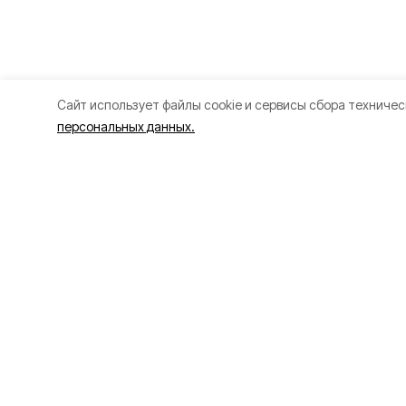
Cайт использует файлы cookie и сервисы сбора техничес
персональных данных.
Разделы
О прое
80 лет Победы
Об изда
Новости
Правила
Статьи
Рекламо
Официальные документы
Специал
Спорт
Политик
Культура
Политика