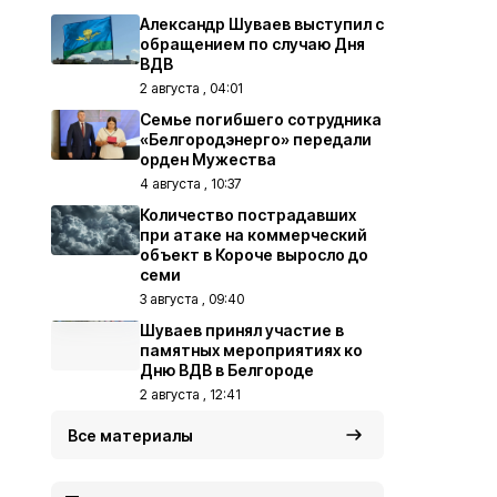
Александр Шуваев выступил с
обращением по случаю Дня
ВДВ
2 августа , 04:01
Семье погибшего сотрудника
«Белгородэнерго» передали
орден Мужества
4 августа , 10:37
Количество пострадавших
при атаке на коммерческий
объект в Короче выросло до
семи
3 августа , 09:40
Шуваев принял участие в
памятных мероприятиях ко
Дню ВДВ в Белгороде
2 августа , 12:41
Все материалы