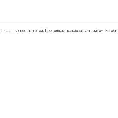
ких данных посетителей.
Продолжая пользоваться сайтом, Вы сог
кте
Мы в соцсетях
нии
 использования
дателям
ьная оценка условий труда
а конфиденциальности