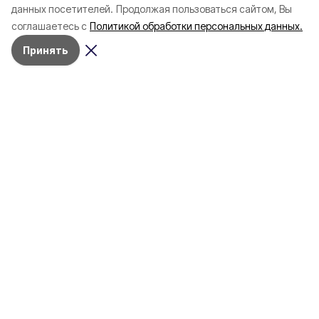
данных посетителей.
Продолжая пользоваться сайтом, Вы
соглашаетесь с
Политикой обработки персональных данных.
Принять
Разделы
80 лет Победы
Новости
Статьи
Официальные документы
Спорт
Культура
Политика
Проекты
Происшествия