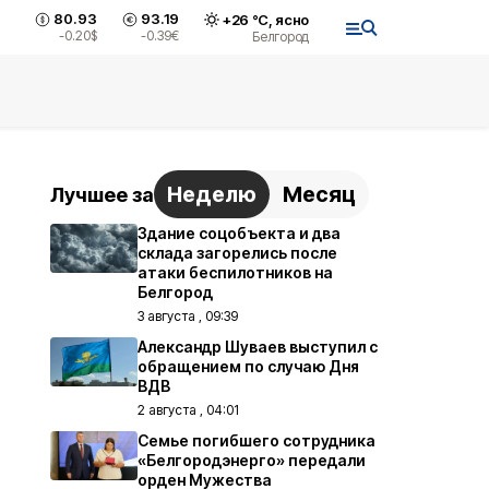
80.93
93.19
+
26
°С,
ясно
-0.20
$
-0.39
€
Белгород
Неделю
Месяц
Лучшее за
Здание соцобъекта и два
склада загорелись после
атаки беспилотников на
Белгород
3 августа , 09:39
Александр Шуваев выступил с
обращением по случаю Дня
ВДВ
2 августа , 04:01
Семье погибшего сотрудника
«Белгородэнерго» передали
орден Мужества