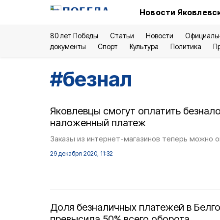
Новости Яковлевск
80 лет Победы
Статьи
Новости
Официаль
документы
Спорт
Культура
Политика
П
#
безнал
Яковлевцы смогут оплатить безнало
наложенный платеж
Заказы из интернет-магазинов теперь можно о
29 декабря 2020, 11:32
Доля безналичных платежей в Белг
превысила 50% всего оборота