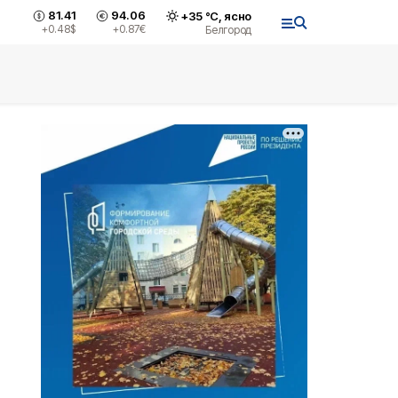
81.41
94.06
+
35
°С,
ясно
+0.48
$
+0.87
€
Белгород