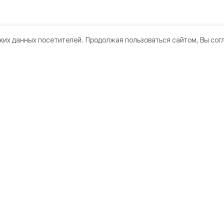
ких данных посетителей.
Продолжая пользоваться сайтом, Вы сог
кте
Мы в соцсетях
нии
 использования
дателям
ьная оценка условий труда
а конфиденциальности