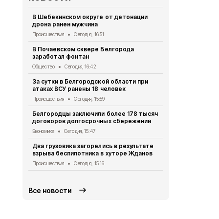
В Шебекинском округе от детонации
Дом офицер
дрона ранен мужчина
новое обор
Происшествия
Сегодня, 16:51
Культура
Сег
В Почаевском сквере Белгорода
Более 50 м
заработал фонтан
белгородца
Общество
Сегодня, 16:42
Экономика
Се
За сутки в Белгородской области при
За сутки 45
атаках ВСУ ранены 18 человек
пропустили
Происшествия
Сегодня, 15:59
Происшествия
Белгородцы заключили более 178 тысяч
Демидов по
договоров долгосрочных сбережений
беспилотни
Экономика
Сегодня, 15:47
Происшествия
Два грузовика загорелись в результате
В Белгород
взрыва беспилотника в хуторе Жданов
отключат э
районах
Происшествия
Сегодня, 15:16
Общество
Се
Все новости