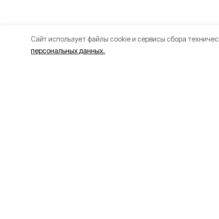
Cайт использует файлы cookie и сервисы сбора техничес
персональных данных.
Разделы
О прое
80 лет Победы
Об изда
Новости
Правила
Статьи
Рекламо
Официальные документы
Специал
Спорт
Политик
Культура
Политика
Проекты