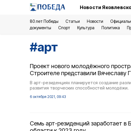
Новости Яковлевско
80 лет Победы
Статьи
Новости
Официаль
документы
Спорт
Культура
Политика
П
#
арт
Проект нового молодёжного простр
Строителе представили Вячеславу 
В арт-резиденциях планируется создание разли
развития творческих способностей молодёжи.
6 октября 2021, 09:43
Семь арт-резиденций заработает в 
области к 2023 году