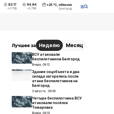
82.17
94.84
+
25
°С,
облачно
+0.76
$
+0.78
€
Белгород
Неделю
Месяц
Лучшее за
ВСУ атаковали
беспилотником Белгород
Вчера, 09:12
Здание соцобъекта и два
склада загорелись после
атаки беспилотников на
Белгород
3 августа , 09:39
Четыре беспилотника ВСУ
атаковали посёлок
Томаровка
Вчера, 09:10