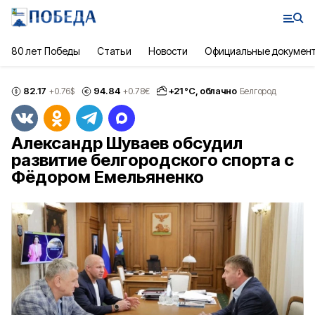
80 лет Победы
Статьи
Новости
Официальные докумен
82.17
94.84
+
21
°С,
облачно
+0.76
$
+0.78
€
Белгород
Александр Шуваев обсудил
развитие белгородского спорта с
Фёдором Емельяненко