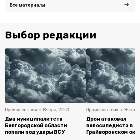
Все материалы
Выбор редакции
Происшествия
Вчера, 22:20
Происшествия
Вчера, 
Два муниципалитета
Дрон атаковал
Белгородской области
велосипедиста в
попали под удары ВСУ
Грайворонском окр