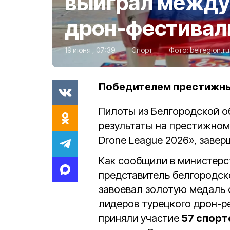
выиграл межд
дрон-фестиваль
19 июня , 07:39
Спорт
Фото:
belregion.ru
Победителем престижны
Пилоты из Белгородской 
результаты на престижно
Drone League 2026», завер
Как сообщили в министерст
представитель белгородск
завоевал золотую медаль 
лидеров турецкого дрон-р
приняли участие
57 спорт