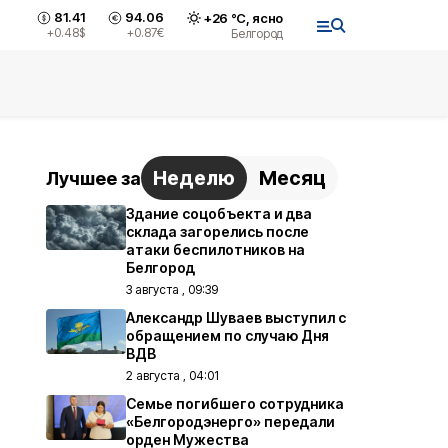
81.41
94.06
+
26
°С,
ясно
+0.48
$
+0.87
€
Белгород
Неделю
Месяц
Лучшее за
Здание соцобъекта и два
склада загорелись после
атаки беспилотников на
Белгород
3 августа , 09:39
Александр Шуваев выступил с
обращением по случаю Дня
ВДВ
2 августа , 04:01
Семье погибшего сотрудника
«Белгородэнерго» передали
орден Мужества