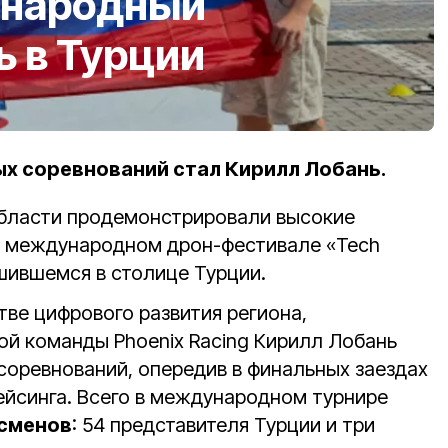
ународный
 в Турции
х соревнований стал Кирилл Лобань.
области продемонстрировали высокие
м международном дрон-фестивале «Tech
шившемся в столице Турции.
ве цифрового развития региона,
ой команды Phoenix Racing Кирилл Лобань
соревнований, опередив в финальных заездах
ейсинга. Всего в международном турнире
сменов
: 54 представителя Турции и три