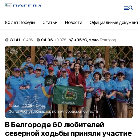
80 лет Победы
Статьи
Новости
Официальные докумен
81.41
94.06
+
35
°С,
ясно
+0.48
$
+0.87
€
Белгород
19 мая , 10:09
Спорт
Фото:
Роспотребнадзор по Белгородской области
В Белгороде 60 любителей
северной ходьбы приняли участие