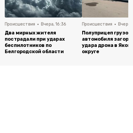
Происшествия
Вчера, 16:36
Происшествия
Вчера, 
Два мирных жителя
Полуприцеп грузов
пострадали при ударах
автомобиля загоре
беспилотников по
удара дрона в Яков
Белгородской области
округе