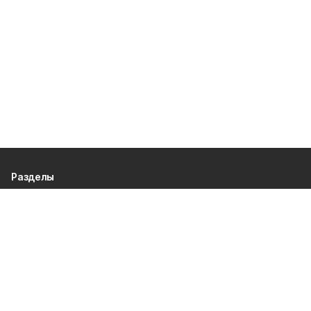
Разделы
80 лет Победы
Новости
Статьи
Официальные документы
Спорт
Культура
Политика