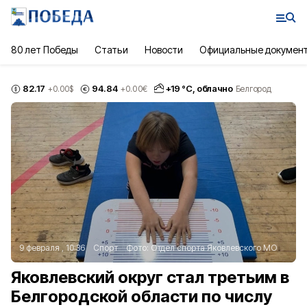
80 лет Победы
Статьи
Новости
Официальные докумен
82.17
94.84
+
19
°С,
облачно
+0.00
$
+0.00
€
Белгород
9 февраля , 10:36
Спорт
Фото:
Отдел спорта Яковлевского МО
Яковлевский округ стал третьим в
Белгородской области по числу