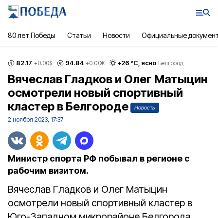
80 лет Победы
Статьи
Новости
Официальные докумен
82.17
94.84
+
26
°С,
ясно
+0.00
$
+0.00
€
Белгород
Вячеслав Гладков и Олег Матыцин
осмотрели новый спортивный
кластер в Белгороде
Новость
2 ноября 2023, 17:37
Министр спорта РФ побывал в регионе с
рабочим визитом.
Вячеслав Гладков и Олег Матыцин
осмотрели новый спортивный кластер в
Юго-Западном микрорайоне Белгорода.