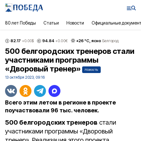
80 лет Победы
Статьи
Новости
Официальные докумен
82.17
94.84
+
26
°С,
ясно
+0.00
$
+0.00
€
Белгород
500 белгородских тренеров стали
участниками программы
«Дворовый тренер»
Новость
13 октября 2023, 09:16
Всего этим летом в регионе в проекте
поучаствовали 96 тыс. человек.
500 белгородских тренеров
стали
участниками программы «Дворовый
тренер». Реализация этого проекта