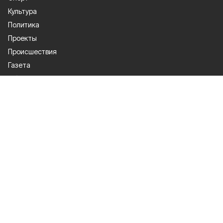
Культура
Политика
Проекты
Происшествия
Газета
Общество
Экономика
О проекте
Об издании
Правила использования
Рекламодателям
Специальная оценка условий труда
Политика конфиденциальности
Мы в соцсетях