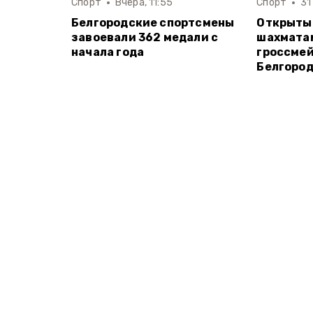
Спорт
Вчера, 11:55
Спорт
31
Белгородские спортсмены
Открытый
завоевали 362 медали с
шахмата
начала года
гроссмей
Белгоро