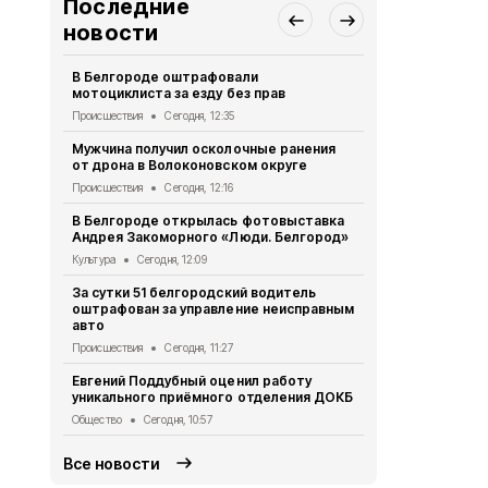
Последние
новости
В Белгороде оштрафовали
Пять беспи
мотоциклиста за езду без прав
Яковлевски
Происшествия
Сегодня, 12:35
Происшествия
Мужчина получил осколочные ранения
Три беспило
от дрона в Волоконовском округе
Белгородо
Происшествия
Сегодня, 12:16
Происшествия
В Белгороде открылась фотовыставка
Сотрудники
Андрея Закоморного «Люди. Белгород»
пожарной б
Яковлевско
Культура
Сегодня, 12:09
Общество
Се
За сутки 51 белгородский водитель
оштрафован за управление неисправным
Шуваев: ВСУ
авто
Белгородск
Происшествия
Сегодня, 11:27
Происшествия
Евгений Поддубный оценил работу
Белгородск
уникального приёмного отделения ДОКБ
более 1,1 м
Общество
Сегодня, 10:57
Экономика
Се
Все новости