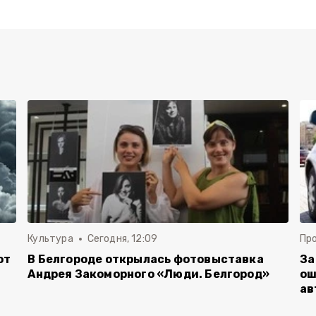
Культура
Сегодня, 12:09
Пр
от
В Белгороде открылась фотовыставка
За
Андрея Закоморного «Люди. Белгород»
ош
ав