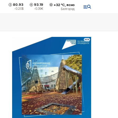
80.93
93.19
+
32
°С,
ясно
-0.20
$
-0.39
€
Белгород