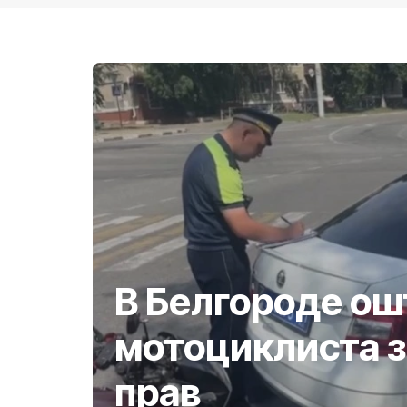
В Белгороде о
мотоциклиста з
прав