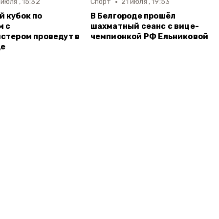
 июля , 15:32
Спорт
21 июля , 19:53
 кубок по
В Белгороде прошёл
м с
шахматный сеанс с вице-
стером проведут в
чемпионкой РФ Ельниковой
де