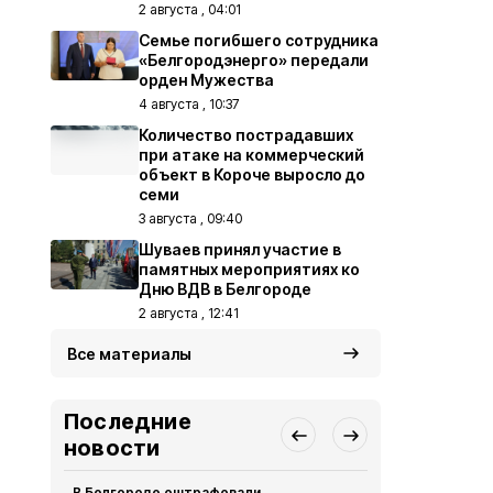
2 августа , 04:01
Семье погибшего сотрудника
«Белгородэнерго» передали
орден Мужества
4 августа , 10:37
Количество пострадавших
при атаке на коммерческий
объект в Короче выросло до
семи
3 августа , 09:40
Шуваев принял участие в
памятных мероприятиях ко
Дню ВДВ в Белгороде
2 августа , 12:41
Все материалы
Последние
новости
В Белгороде оштрафовали
Пять беспи