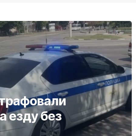
штрафовали
а езду без