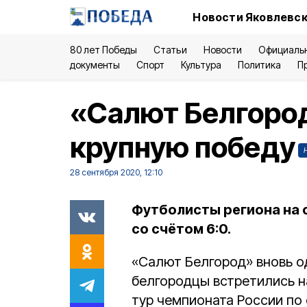
Новости Яковлевск
80 лет Победы
Статьи
Новости
Официаль
документы
Спорт
Культура
Политика
П
«Салют Белгоро
крупную победу
28 сентября 2020, 12:10
Футболисты региона на 
со счётом 6:0.
«Салют Белгород» вновь 
белгородцы встретились н
тур чемпионата России по 