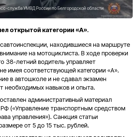
сс-служба УМВД России по Белгородской области
мел открытой категории «А».
осавтоинспекции, находившиеся на маршруте
внимание на мотоциклиста. В ходе проверки
то 38-летний водитель управляет
не имея соответствующей категории «А».
ие в автошколе и не сдавал экзамен
ет необходимых навыков и опыта.
составлен административный материал
АП РФ («Управление транспортным средством
ава управления»). Санкция статьи
азмере от 5 до 15 тыс. рублей.