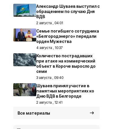
Александр Шуваев выступил с
обращением по случаю Дня
ВДВ
2 августа , 04:01
Семье погибшего сотрудника
«Белгородэнерго» передали
орден Мужества
4 августа , 10:37
Количество пострадавших
при атаке на коммерческий
объект в Короче выросло до
семи
3 августа , 09:40
Шуваев принял участие в
памятных мероприятиях ко
Дню ВДВ в Белгороде
2 августа , 12:41
Все материалы