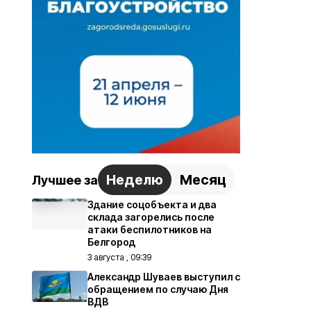
Неделю
Месяц
Лучшее за
Здание соцобъекта и два
склада загорелись после
атаки беспилотников на
Белгород
3 августа , 09:39
Александр Шуваев выступил с
обращением по случаю Дня
ВДВ