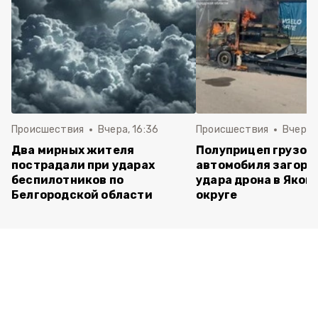
Происшествия
Вчера, 16:36
Происшествия
Вчера, 
Два мирных жителя
Полуприцеп грузов
пострадали при ударах
автомобиля загоре
беспилотников по
удара дрона в Яков
Белгородской области
округе