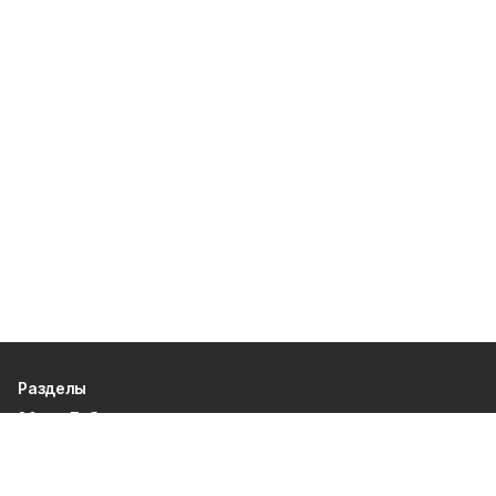
Разделы
80 лет Победы
Новости
Статьи