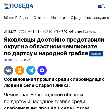
80 лет Победы
Статьи
Новости
Официальные докумен
82.17
94.84
+
17
°С,
облачно
+0.76
$
+0.78
€
Белгород
Яковлевцы достойно представили
округ на областном чемпионате
по дартсу и народной гребле
Новость
19 июля 2019, 15:36
Соревнования прошли среди слабовидящих
людей в селе Старая Глинка.
Чемпионат Белгородской области
по дартсу и народной гребле среди
слабовидящих прошёл в селе Старая