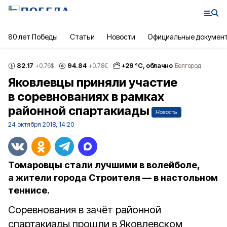
80 лет Победы
Статьи
Новости
Официальные докумен
82.17
94.84
+
29
°С,
облачно
+0.76
$
+0.78
€
Белгород
Яковлевцы приняли участие
в соревнованиях в рамках
районной спартакиады
Новость
24 октября 2018, 14:20
Томаровцы стали лучшими в волейболе,
а жители города Строителя — в настольном
теннисе.
Соревнования в зачёт районной
спартакиады прошли в Яковлевском