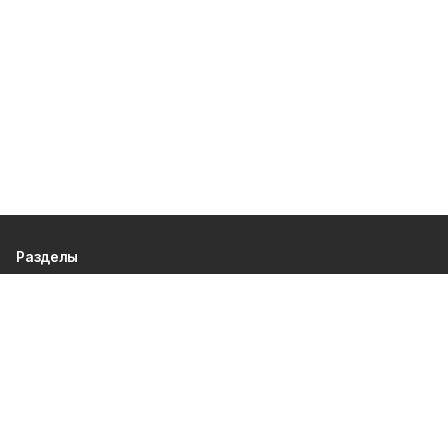
Разделы
80 лет Победы
Новости
Статьи
Официальные документы
Спорт
Культура
Политика