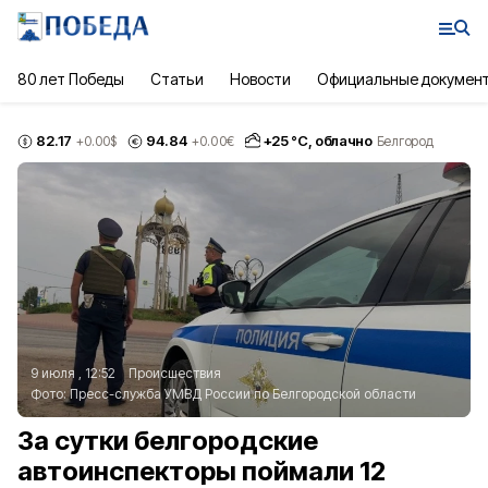
80 лет Победы
Статьи
Новости
Официальные докумен
82.17
94.84
+
25
°С,
облачно
+0.00
$
+0.00
€
Белгород
9 июля , 12:52
Происшествия
Фото:
Пресс-служба УМВД России по Белгородской области
За сутки белгородские
автоинспекторы поймали 12