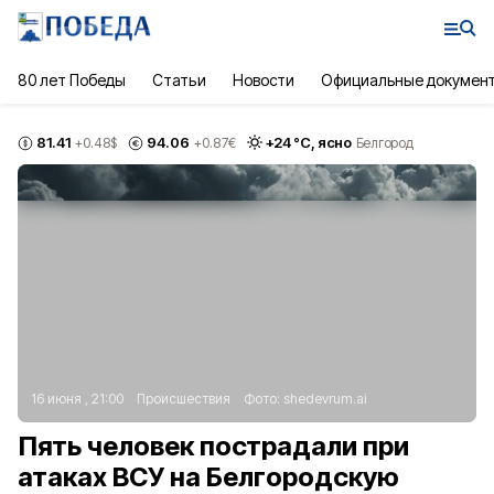
80 лет Победы
Статьи
Новости
Официальные докумен
81.41
94.06
+
24
°С,
ясно
+0.48
$
+0.87
€
Белгород
16 июня , 21:00
Происшествия
Фото:
shedevrum.ai
Пять человек пострадали при
атаках ВСУ на Белгородскую