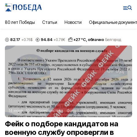
80 лет Победы
Статьи
Новости
Официальные докумен
82.17
94.84
+
27
°С,
облачно
+0.76
$
+0.78
€
Белгород
14 июня , 10:11
Происшествия
Фото:
t.me/warfakebelgorod
Фейк о подборе кандидатов на
военную службу опровергли в