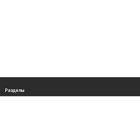
Разделы
80 лет Победы
Новости
Статьи
Официальные документы
Спорт