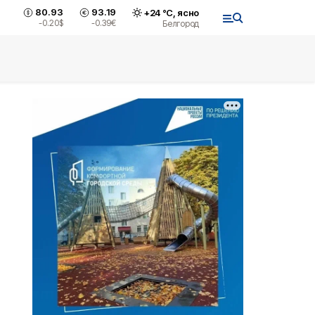
80.93
93.19
+
24
°С,
ясно
-0.20
$
-0.39
€
Белгород