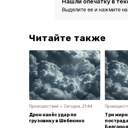
Нашли опечатку в тек
Выделите ее и нажмите на
Читайте также
Происшествия
Сегодня, 21:44
Происшест
Дрон нанёс удар по
Три мир
грузовику в Шебекино
пострада
Белгород