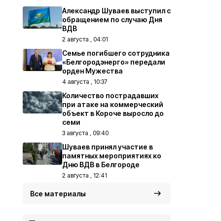
Александр Шуваев выступил с
обращением по случаю Дня
ВДВ
2 августа , 04:01
Семье погибшего сотрудника
«Белгородэнерго» передали
орден Мужества
4 августа , 10:37
Количество пострадавших
при атаке на коммерческий
объект в Короче выросло до
семи
3 августа , 09:40
Шуваев принял участие в
памятных мероприятиях ко
Дню ВДВ в Белгороде
2 августа , 12:41
Все материалы