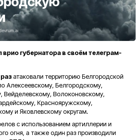
городскую
и
devrum.ai
 врио губернатора в своём телеграм-
 раз
атаковали территорию Белгородской
по Алексеевскому, Белгородскому,
, Вейделевскому, Волоконовскому,
ардейскому, Краснояружскому,
ому и Яковлевскому округам.
елов с использованием артиллерии и
го огня, а также один раз производили