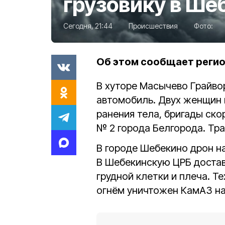
грузовику в Ше
Сегодня, 21:44
Происшествия
Фото:
Об этом сообщает реги
В хуторе Масычево Грайво
автомобиль. Двух женщин 
ранения тела, бригады ск
№ 2 города Белгорода. Тр
В городе Шебекино дрон н
В Шебекинскую ЦРБ доста
грудной клетки и плеча. Т
огнём уничтожен КамАЗ на