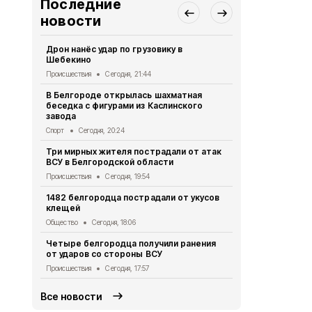
Последние
новости
Дрон нанёс удар по грузовику в
За сутки в 
Шебекино
обстрелах 
Происшествия
Сегодня, 21:44
Происшествия
В Белгороде открылась шахматная
Убившая бр
беседка с фигурами из Каслинского
белгородка 
завода
Происшествия
Спорт
Сегодня, 20:24
В Белгородс
Три мирных жителя пострадали от атак
родилось б
ВСУ в Белгородской области
девочек
Происшествия
Сегодня, 19:54
Общество
Се
1482 белгородца пострадали от укусов
В пятницу в
клещей
ожидаются 
Общество
Сегодня, 18:06
Общество
Се
Четыре белгородца получили ранения
Шесть муни
от ударов со стороны ВСУ
области поп
Происшествия
Сегодня, 17:57
Происшествия
Все новости