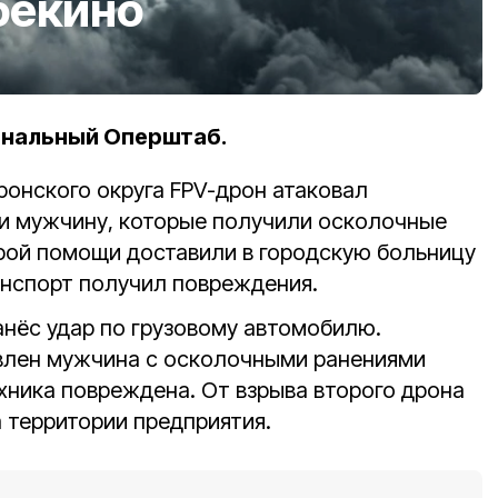
бекино
ональный Оперштаб.
ронского округа FPV-дрон атаковал
и мужчину, которые получили осколочные
орой помощи доставили в городскую больницу
анспорт получил повреждения.
анёс удар по грузовому автомобилю.
влен мужчина с осколочными ранениями
ехника повреждена. От взрыва второго дрона
 территории предприятия.