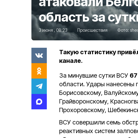
атаковали Бел
область за сутк
3 июня , 08:23
Происшествия
Фото:
she
Такую статистику привёл
канале.
За минувшие сутки ВСУ
67
области. Удары нанесены 
Борисовскому, Валуйскому
Грайворонскому, Красногв
Прохоровскому, Шебекинск
ВСУ совершили семь обстр
реактивных систем залпово