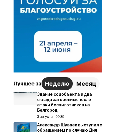
Неделю
Месяц
Лучшее за
Здание соцобъекта и два
склада загорелись после
атаки беспилотников на
Белгород
3 августа , 09:39
Александр Шуваев выступил с
обращением по случаю Дня