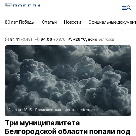
80 лет Победы
Статьи
Новости
Официальные докумен
81.41
94.06
+
26
°С,
ясно
+0.48
$
+0.87
€
Белгород
2 июня , 18:15
Происшествия
Фото:
shedevrum.ai
Три муниципалитета
Белгородской области попали под