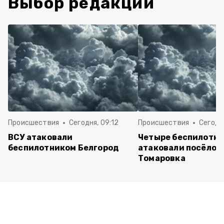
Выбор редакции
Происшествия
Сегодня, 09:12
Происшествия
Сегодня
ВСУ атаковали
Четыре беспилотни
беспилотником Белгород
атаковали посёлок
Томаровка