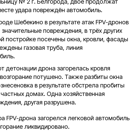
ьницу № 2 г. Белгорода, двое продолжат
месте удара повреждён автомобиль.
роде Шебекино в результате атак FPV-дронов
 значительные повреждения, в трёх других
й постройке посечены окна, кровли, фасады
реждены газовая труба, линия
биль.
от детонации дрона загорелась кровля
возгорание потушено. Также разбиты окна
Вознесеновка в результате обстрела пробиты
 частных домах. Одна хозяйственная
ждения, другая разрушена.
ра FPV-дрона загорелся легковой автомобиль
горание ликвидировано.