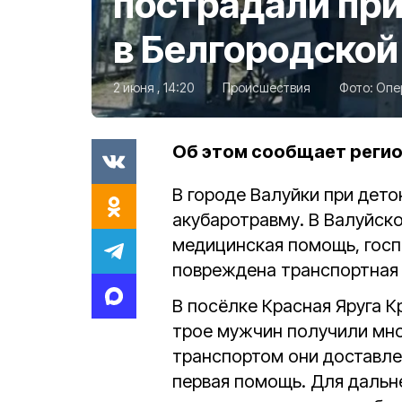
пострадали при
в Белгородской
2 июня , 14:20
Происшествия
Фото:
Опе
Об этом сообщает реги
В городе Валуйки при дет
акубаротравму. В Валуйск
медицинская помощь, госп
повреждена транспортная 
В посёлке Красная Яруга 
трое мужчин получили мн
транспортом они доставле
первая помощь. Для дальн