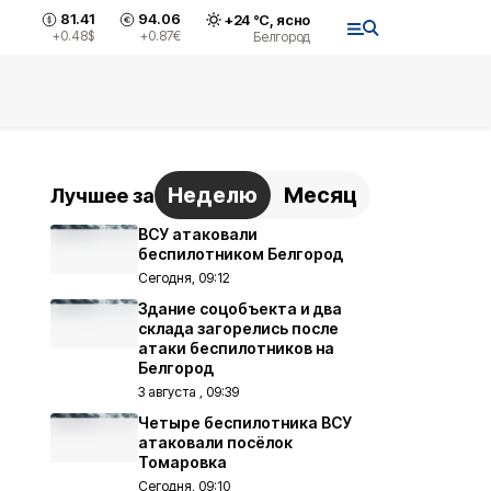
81.41
94.06
+
24
°С,
ясно
+0.48
$
+0.87
€
Белгород
Неделю
Месяц
Лучшее за
ВСУ атаковали
беспилотником Белгород
Сегодня, 09:12
Здание соцобъекта и два
склада загорелись после
атаки беспилотников на
Белгород
3 августа , 09:39
Четыре беспилотника ВСУ
атаковали посёлок
Томаровка
Сегодня, 09:10