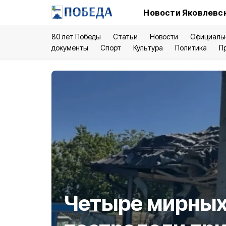
Новости Яковлевск
80 лет Победы
Статьи
Новости
Официаль
документы
Спорт
Культура
Политика
П
Четыре мирных