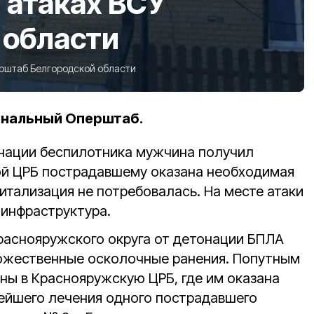
 атаках ВСУ
 области
рштаб Белгородской области
ональный Оперштаб.
онации беспилотника мужчина получил
ой ЦРБ пострадавшему оказана необходимая
итализация не потребовалась. На месте атаки
инфраструктура.
Краснояружского округа от детонации БПЛА
ожественные осколочные ранения. Попутным
ны в Краснояружскую ЦРБ, где им оказана
ейшего лечения одного пострадавшего