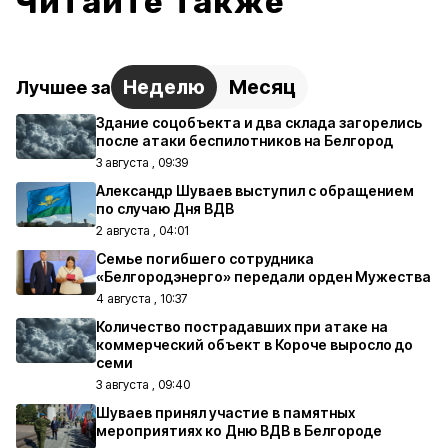
Читайте также
Неделю
Месяц
Лучшее за
Здание соцобъекта и два склада загорелись
после атаки беспилотников на Белгород
3 августа , 09:39
Александр Шуваев выступил с обращением
по случаю Дня ВДВ
2 августа , 04:01
Семье погибшего сотрудника
«Белгородэнерго» передали орден Мужества
4 августа , 10:37
Количество пострадавших при атаке на
коммерческий объект в Короче выросло до
семи
3 августа , 09:40
Шуваев принял участие в памятных
мероприятиях ко Дню ВДВ в Белгороде