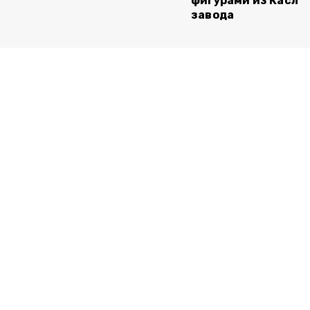
фигурами из Касли
завода