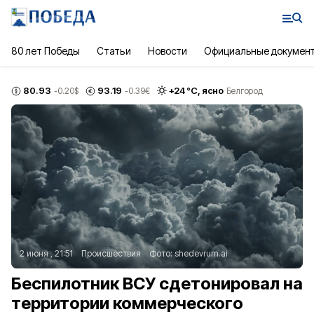
80 лет Победы
Статьи
Новости
Официальные докумен
80.93
93.19
+
24
°С,
ясно
-0.20
$
-0.39
€
Белгород
2 июня , 21:51
Происшествия
Фото:
shedevrum.ai
Беспилотник ВСУ сдетонировал на
территории коммерческого