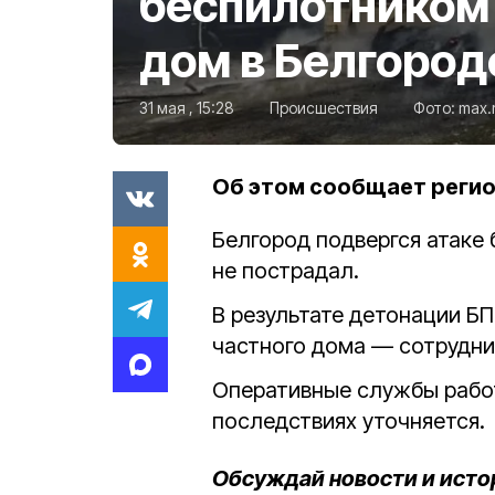
беспилотником
дом в Белгород
31 мая , 15:28
Происшествия
Фото:
max.
Об этом сообщает реги
Белгород подвергся атаке 
не пострадал.
В результате детонации Б
частного дома — сотрудн
Оперативные службы работ
последствиях уточняется.
Обсуждай новости и исто