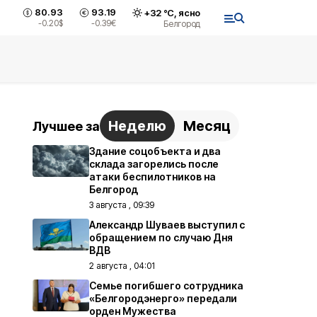
80.93
93.19
+
32
°С,
ясно
-0.20
$
-0.39
€
Белгород
Неделю
Месяц
Лучшее за
Здание соцобъекта и два
склада загорелись после
атаки беспилотников на
Белгород
3 августа , 09:39
Александр Шуваев выступил с
обращением по случаю Дня
ВДВ
2 августа , 04:01
Семье погибшего сотрудника
«Белгородэнерго» передали
орден Мужества