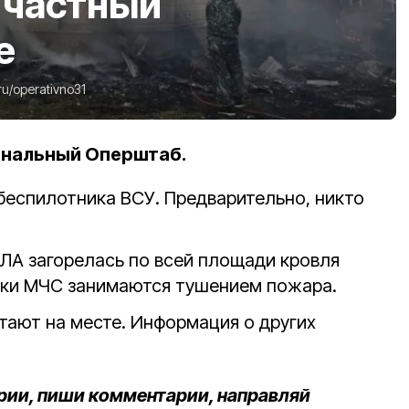
 частный
е
ru/operativno31
ональный Оперштаб.
беспилотника ВСУ. Предварительно, никто
ПЛА загорелась по всей площади кровля
ики МЧС занимаются тушением пожара.
ают на месте. Информация о других
рии, пиши комментарии, направляй