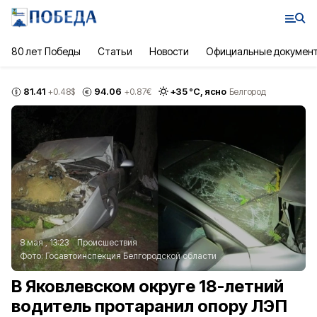
80 лет Победы
Статьи
Новости
Официальные докумен
81.41
94.06
+
35
°С,
ясно
+0.48
$
+0.87
€
Белгород
8 мая , 13:23
Происшествия
Фото:
Госавтоинспекция Белгородской области
В Яковлевском округе 18-летний
водитель протаранил опору ЛЭП